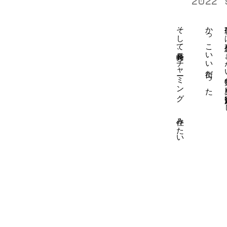
2022
​そして長崎弁、チャーミング 住みたい
​かっこいい街だった
現代では想像で