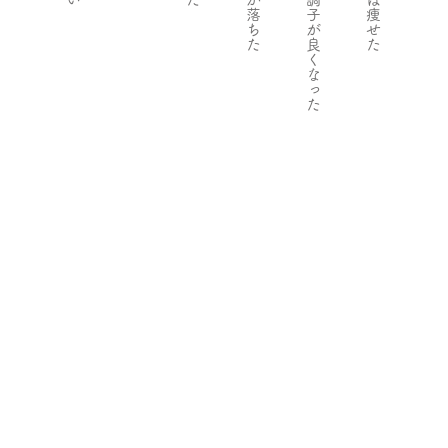
体力が落ちた
肌の調子が良くなった
６月は痩せた