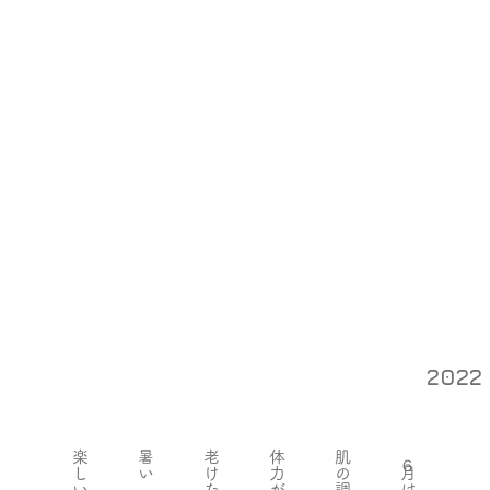
202
​楽しい
暑い
老けた