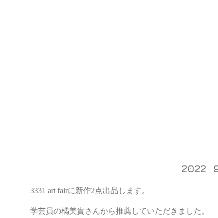
2022 
3331 art fairに新作2点出品します。
学芸員の橘美貴さんから推薦していただきました。