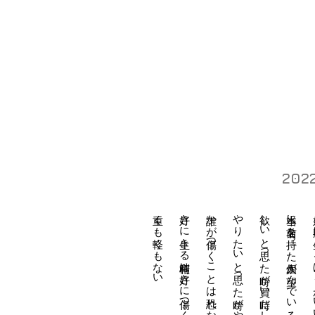
202
​重くも軽くもない
​好きに生きる権利は好きに傷つく権利と同じようなもん
​誰かが傷つくことは恐れなくていい
やりたいと思った時がやり時なのだから。
欲しいと思った時が買い時だし
本当に名前を持った個人が望んでいるなら。
好き